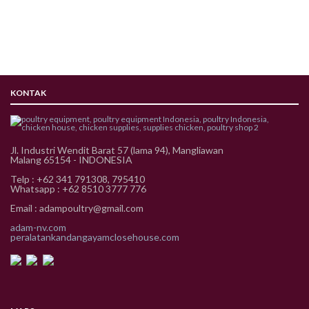
KONTAK
Jl. Industri Wendit Barat 57 (lama 94), Mangliawan
Malang 65154 - INDONESIA
Telp : +62 341 791308, 795410
Whatsapp : +62 8510 3777 776
Email : adampoultry@gmail.com
adam-nv.com
peralatankandangayamclosehouse.com