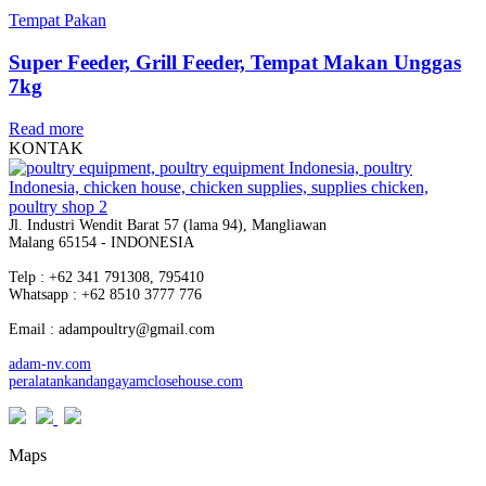
Tempat Pakan
Super Feeder, Grill Feeder, Tempat Makan Unggas
7kg
Read more
KONTAK
Jl. Industri Wendit Barat 57 (lama 94), Mangliawan
Malang 65154 - INDONESIA
Telp : +62 341 791308, 795410
Whatsapp : +62 8510 3777 776
Email : adampoultry@gmail.com
adam-nv.com
peralatankandangayamclosehouse.com
Maps