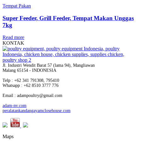
Tempat Pakan
Super Feeder, Grill Feeder, Tempat Makan Unggas
7kg
Read more
KONTAK
Jl. Industri Wendit Barat 57 (lama 94), Mangliawan
Malang 65154 - INDONESIA
Telp : +62 341 791308, 795410
Whatsapp : +62 8510 3777 776
Email : adampoultry@gmail.com
adam-nv.com
peralatankandangayamclosehouse.com
Maps