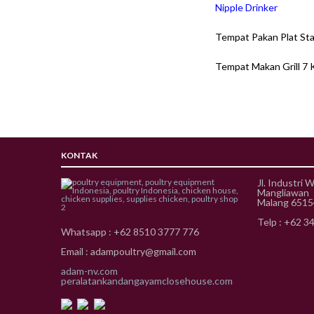
Nipple Drinker
Tempat Pakan Plat Sta
Tempat Makan Grill 7 
KONTAK
Jl. Industri 
Mangliawan
Malang 651
Telp : +62 3
Whatsapp : +62 8510 3777 776
Email : adampoultry@gmail.com
adam-nv.com
peralatankandangayamclosehouse.com