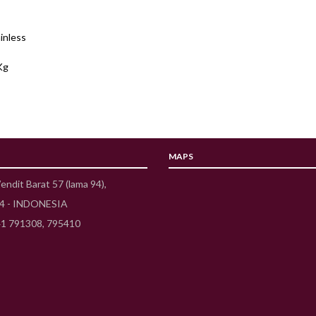
inless
Kg
MAPS
Wendit Barat 57 (lama 94),
54 - INDONESIA
41 791308, 795410