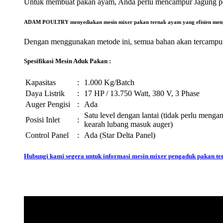
Untuk membuat pakan ayam, Anda perlu mencampur Jagung pecah
ADAM POULTRY menyediakan mesin mixer pakan ternak ayam yang efisien menggu
Dengan menggunakan metode ini, semua bahan akan tercampur s
Spesifikasi Mesin Aduk Pakan :
Kapasitas
:
1.000 Kg/Batch
Daya Listrik
:
17 HP / 13.750 Watt, 380 V, 3 Phase
Auger Pengisi
:
Ada
Satu level dengan lantai (tidak perlu meng
Posisi Inlet
:
kearah lubang masuk auger)
Control Panel
:
Ada (Star Delta Panel)
Hubungi kami segera untuk informasi mesin mixer pengaduk pakan ter