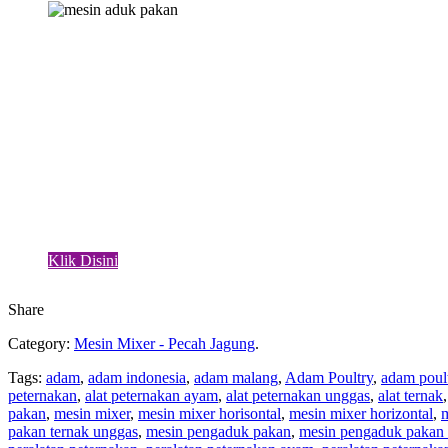
Klik Disini
Share
Category:
Mesin Mixer - Pecah Jagung
.
Tags:
adam
,
adam indonesia
,
adam malang
,
Adam Poultry
,
adam poul
peternakan
,
alat peternakan ayam
,
alat peternakan unggas
,
alat ternak
pakan
,
mesin mixer
,
mesin mixer horisontal
,
mesin mixer horizontal
,
m
pakan ternak unggas
,
mesin pengaduk pakan
,
mesin pengaduk pakan 