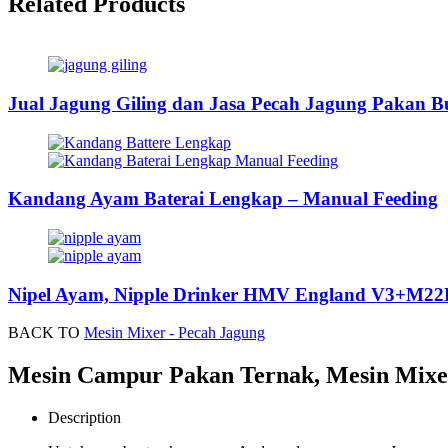
Related Products
Jual Jagung Giling dan Jasa Pecah Jagung Pakan 
Kandang Ayam Baterai Lengkap – Manual Feeding
Nipel Ayam, Nipple Drinker HMV England V3+M22
BACK TO
Mesin Mixer - Pecah Jagung
Mesin Campur Pakan Ternak, Mesin Mixe
Description