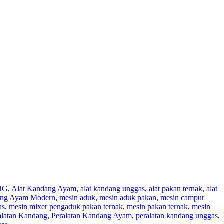
NG
,
Alat Kandang Ayam
,
alat kandang unggas
,
alat pakan ternak
,
alat
ng Ayam Modern
,
mesin aduk
,
mesin aduk pakan
,
mesin campur
as
,
mesin mixer pengaduk pakan ternak
,
mesin pakan ternak
,
mesin
alatan Kandang
,
Peralatan Kandang Ayam
,
peralatan kandang unggas
,