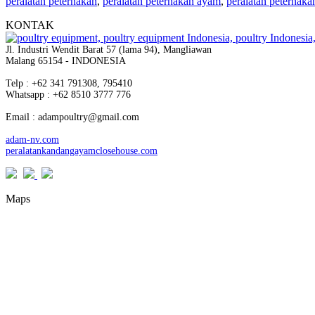
peralatan peternakan
,
peralatan peternakan ayam
,
peralatan peternaka
KONTAK
Jl. Industri Wendit Barat 57 (lama 94), Mangliawan
Malang 65154 - INDONESIA
Telp : +62 341 791308, 795410
Whatsapp : +62 8510 3777 776
Email : adampoultry@gmail.com
adam-nv.com
peralatankandangayamclosehouse.com
Maps