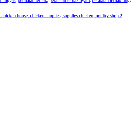
n unggas
,
peralatan ternak
,
peralatan ternak ayam
,
peralatan ternak ung