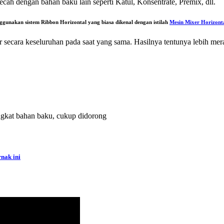
 dengan bahan baku lain seperti Katul, Konsentrate, Premix, dll.
nakan sistem Ribbon Horizontal yang biasa dikenal dengan istilah
Mesin Mixer Horizonta
ecara keseluruhan pada saat yang sama. Hasilnya tentunya lebih mera
angkat bahan baku, cukup didorong
nak ini