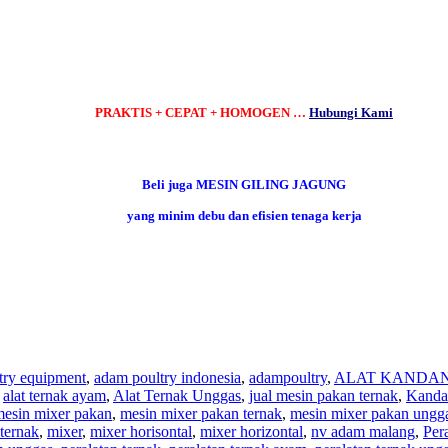
PRAKTIS + CEPAT + HOMOGEN
…
Hubungi Kami
Beli juga
MESIN GILING JAGUNG
yang minim debu dan efisien tenaga kerja
try equipment
,
adam poultry indonesia
,
adampoultry
,
ALAT KANDA
,
alat ternak ayam
,
Alat Ternak Unggas
,
jual mesin pakan ternak
,
Kanda
esin mixer pakan
,
mesin mixer pakan ternak
,
mesin mixer pakan ungg
ternak
,
mixer
,
mixer horisontal
,
mixer horizontal
,
nv adam malang
,
Per