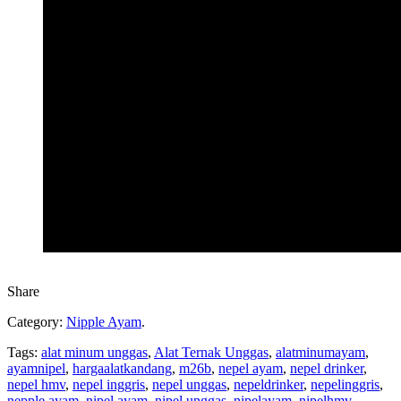
Share
Category:
Nipple Ayam
.
Tags:
alat minum unggas
,
Alat Ternak Unggas
,
alatminumayam
,
ayamnipel
,
hargaalatkandang
,
m26b
,
nepel ayam
,
nepel drinker
,
nepel hmv
,
nepel inggris
,
nepel unggas
,
nepeldrinker
,
nepelinggris
,
nepple ayam
,
nipel ayam
,
nipel unggas
,
nipelayam
,
nipelhmv
,