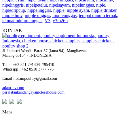
nipelinggris
,
nipelpetelur
,
nipelsayam
,
nipelunggas
,
niple
,
nipledripcup
,
nippelinggris
,
nipple
,
nipple ayam
,
nipple drinker
,
nipple hmv
,
nipple unggas
,
nippleunggas
,
tempat minum ternak
,
tempat minum unggas
,
V3
,
v3m26b
.
KONTAK
Jl. Industri Wendit Barat 57 (lama 94), Mangliawan
Malang 65154 - INDONESIA
Telp : +62 341 791308, 795410
Whatsapp : +62 8510 3777 776
Email : adampoultry@gmail.com
adam-nv.com
peralatankandangayamclosehouse.com
Maps