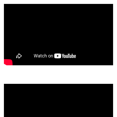
Kipas Angin Dinding, Wall Fan, Circulation Fan, Watt
Kecil – Hemat Listrik