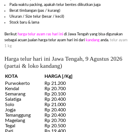
Pada waktu packing, apakah telur bentes diikutkan juga
Berat timbangan (pas / kurang)
Ukuran / Size telur (besar / kecil)
Stock baru & lama
Berikut
harga telur ayam ras hari ini
di Jawa Tengah yang bisa digunakan
sebagai acuan jualan harga telur ayam hari ini dari
kandang
anda.
telur ayam
1 kg
Harga telur hari ini Jawa Tengah, 9 Agustus 2026
(partai & loko kandang)
KOTA
HARGA [/Kg]
Purwokerto
Rp 21.200
Kendal
Rp 20.700
Semarang
Rp 20.100
Salatiga
Rp 20.400
Solo
Rp 21.000
Jogja
Rp 20.400
Temanggung
Rp 20.400
Magelang
Rp 20.700
Tegal
Rp 20.500
Pati
Rp 19.400