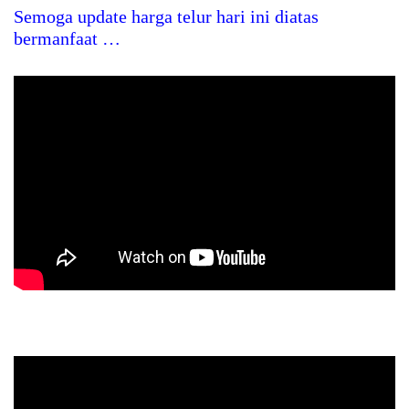
Semoga update harga telur hari ini diatas
bermanfaat …
TELUR FRESH setiap hari, Kandang Ayam PETELUR
Mini Modern RUMAHAN