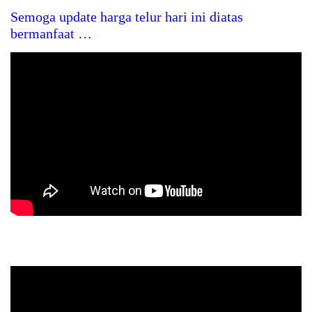
Semoga update harga telur hari ini diatas
bermanfaat …
Kipas Angin Dinding, Wall Fan, Circulation Fan, Watt
Kecil – Hemat Listrik