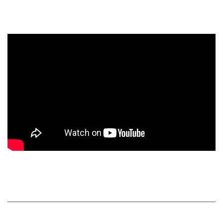
Kipas Angin Dinding, Wall Fan, Circulation Fan, Watt
Kecil – Hemat Listrik
Mesin Giling Jagung / Alat Pecah Hammer Mill yang
EFISIEN. Cukup 1 Operator dan Tidak Berdebu