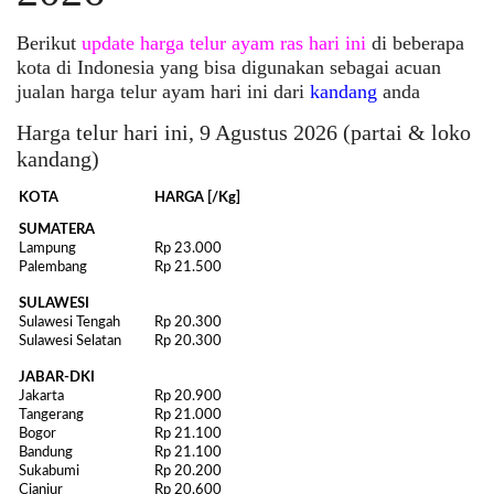
Berikut
update harga telur ayam ras hari ini
di beberapa
kota di Indonesia yang bisa digunakan sebagai acuan
jualan harga telur ayam hari ini dari
kandang
anda
Harga telur hari ini, 9 Agustus 2026 (partai & loko
kandang)
KOTA
HARGA [/Kg]
SUMATERA
Lampung
Rp 23.000
Palembang
Rp 21.500
SULAWESI
Sulawesi Tengah
Rp 20.300
Sulawesi Selatan
Rp 20.300
JABAR-DKI
Jakarta
Rp 20.900
Tangerang
Rp 21.000
Bogor
Rp 21.100
Bandung
Rp 21.100
Sukabumi
Rp 20.200
Cianjur
Rp 20.600