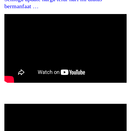
bermanfaat …
Kandang Close House. Peralatan Kandang Tertutup.
Exhaust Fan. Kipas Ayam. Blower