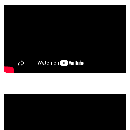
Kipas Angin Dinding, Wall Fan, Circulation Fan, Watt
Kecil – Hemat Listrik