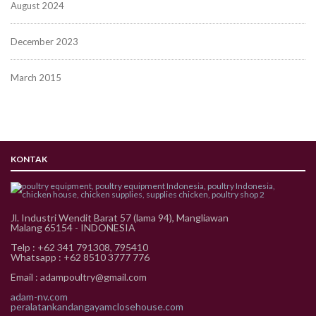
August 2024
December 2023
March 2015
KONTAK
Jl. Industri Wendit Barat 57 (lama 94), Mangliawan
Malang 65154 - INDONESIA
Telp : +62 341 791308, 795410
Whatsapp : +62 8510 3777 776
Email : adampoultry@gmail.com
adam-nv.com
peralatankandangayamclosehouse.com