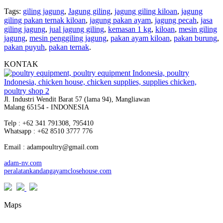
Tags:
giling jagung
,
Jagung giling
,
jagung giling kiloan
,
jagung
giling pakan ternak kiloan
,
jagung pakan ayam
,
jagung pecah
,
jasa
giling jagung
,
jual jagung giling
,
kemasan 1 kg
,
kiloan
,
mesin giling
jagung
,
mesin penggiling jagung
,
pakan ayam kiloan
,
pakan burung
,
pakan puyuh
,
pakan ternak
.
KONTAK
Jl. Industri Wendit Barat 57 (lama 94), Mangliawan
Malang 65154 - INDONESIA
Telp : +62 341 791308, 795410
Whatsapp : +62 8510 3777 776
Email : adampoultry@gmail.com
adam-nv.com
peralatankandangayamclosehouse.com
Maps