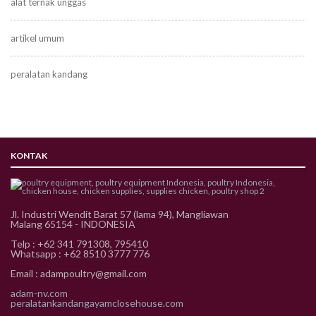
alat ternak unggas
artikel umum
peralatan kandang
KONTAK
Jl. Industri Wendit Barat 57 (lama 94), Mangliawan
Malang 65154 - INDONESIA
Telp : +62 341 791308, 795410
Whatsapp : +62 8510 3777 776
Email : adampoultry@gmail.com
adam-nv.com
peralatankandangayamclosehouse.com