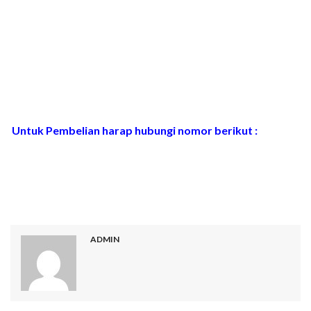
Untuk Pembelian harap hubungi nomor berikut :
Malang
0812 3190 399
Pare
0812 4633 3464
Surabaya
0878 5272 0370
ADMIN